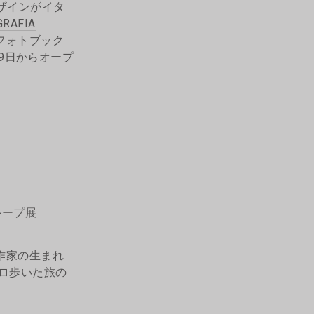
デザインがイタ
GRAFIA
フォトブック
月29日からオープ
ループ展
ら作家の生まれ
キロ歩いた旅の