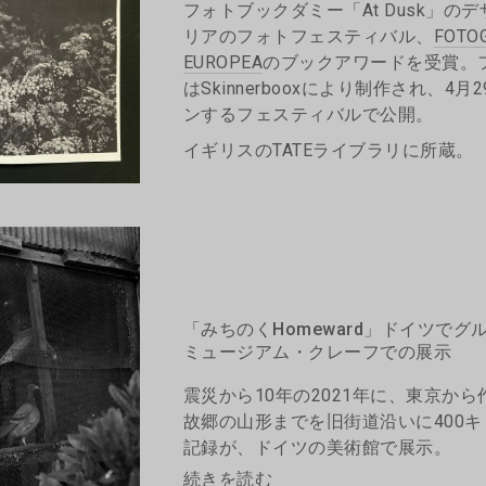
フォトブックダミー「At Dusk」の
リアのフォトフェスティバル、
FOTO
EUROPEA
のブックアワードを受賞。
はSkinnerbooxにより制作され、4
ンするフェスティバルで公開。
イギリスのTATEライブラリに所蔵。
「みちのくHomeward」ドイツでグ
ミュージアム・クレーフでの展示
震災から10年の2021年に、東京か
故郷の山形までを旧街道沿いに400
記録が、ドイツの美術館で展示。
続きを読む