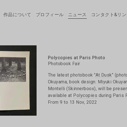
作品について
プロフィール
ニュース
コンタクト&リン
Polycopies at Paris Photo
Photobook Fair
The latest photobook "
At Dusk
" (phot
Okuyama, book design: Miyuki Okuya
Montelli (Skinnerboox), will be prese
available at
Polycopies
during Paris 
From 9 to 13 Nov, 2022