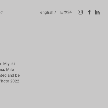
ク
english
日本語
o: Miyuki
ma, Milo
nted and be
Photo 2022.